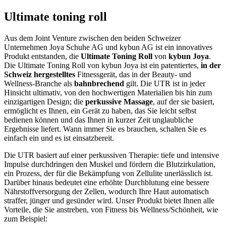
Ultimate toning roll
Aus dem Joint Venture zwischen den beiden Schweizer
Unternehmen Joya Schuhe AG und kybun AG ist ein innovatives
Produkt entstanden, die
Ultimate Toning Roll
von
kybun Joya
.
Die Ultimate Toning Roll von kybun Joya ist ein patentiertes,
in der
Schweiz hergestelltes
Fitnessgerät, das in der Beauty- und
Wellness-Branche als
bahnbrechend
gilt. Die UTR ist in jeder
Hinsicht ultimativ, von den hochwertigen Materialien bis hin zum
einzigartigen Design; die
perkussive Massage
, auf der sie basiert,
ermöglicht es Ihnen, ein Gerät zu haben, das Sie leicht selbst
bedienen können und das Ihnen in kurzer Zeit unglaubliche
Ergebnisse liefert. Wann immer Sie es brauchen, schalten Sie es
einfach ein und es ist einsatzbereit.
Die UTR basiert auf einer perkussiven Therapie: tiefe und intensive
Impulse durchdringen den Muskel und fördern die Blutzirkulation,
ein Prozess, der für die Bekämpfung von Zellulite unerlässlich ist.
Darüber hinaus bedeutet eine erhöhte Durchblutung eine bessere
Nährstoffversorgung der Zellen, wodurch Ihre Haut automatisch
straffer, jünger und gesünder wird. Unser Produkt bietet Ihnen alle
Vorteile, die Sie anstreben, von Fitness bis Wellness/Schönheit, wie
zum Beispiel: