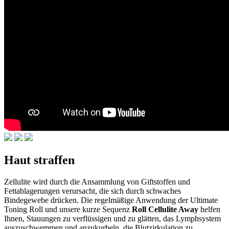
Haut straffen
Zellulite wird durch die Ansammlung von Giftstoffen und
Fettablagerungen verursacht, die sich durch schwaches
Bindegewebe drücken. Die regelmäßige Anwendung der Ultimate
Toning Roll und unsere kurze Sequenz
Roll Cellulite Away
helfen
Ihnen, Stauungen zu verflüssigen und zu glätten, das Lymphsystem
auszuschwemmen und anzukurbeln, die Blutzirkulation zu